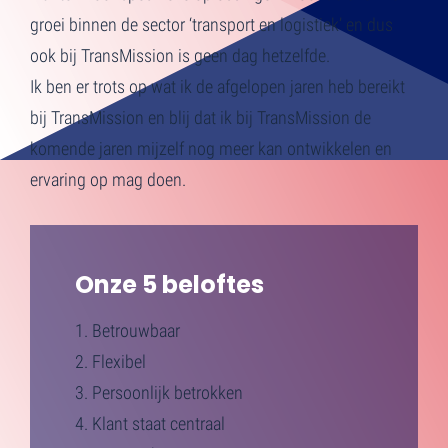
groei binnen de sector ‘transport en logistiek’ en dus
ook bij TransMission is geen dag hetzelfde.
Ik ben er trots op wat ik de afgelopen jaren heb bereikt
bij TransMission en blij dat ik bij TransMission de
komende jaren mijzelf nog meer kan ontwikkelen en
ervaring op mag doen.
Onze 5 beloftes
1. Betrouwbaar
2. Flexibel
3. Persoonlijk betrokken
4. Klant staat centraal