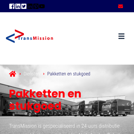
Diensten
Pakketten en stukgoed
Pakketten en
stukgoed
TransMission is gespecialiseerd in 24-uurs distributie